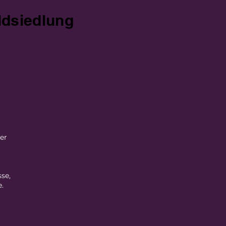
ldsiedlung
er
se,
.