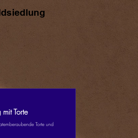
ldsiedlung
 mit Torte
 atemberaubende Torte und